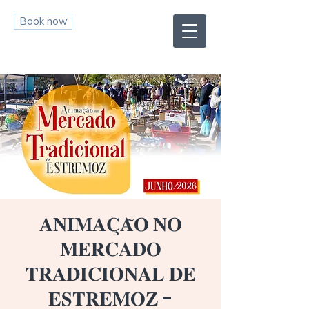
Book now
𝐀𝐍𝐈𝐌𝐀𝐂̧𝐀̃𝐎 𝐍𝐎
𝐌𝐄𝐑𝐂𝐀𝐃𝐎
𝐓𝐑𝐀𝐃𝐈𝐂𝐈𝐎𝐍𝐀𝐋 𝐃𝐄
𝐄𝐒𝐓𝐑𝐄𝐌𝐎𝐙 -