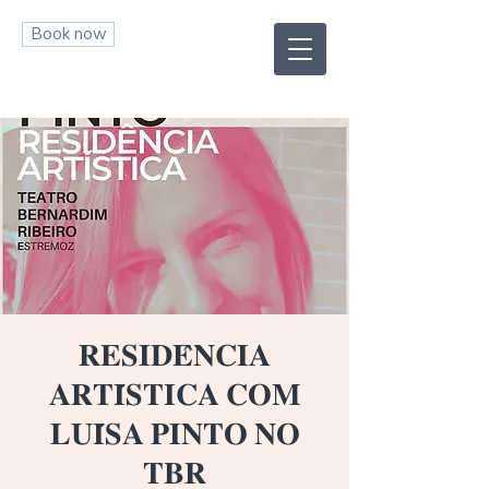
Book now
𝐑𝐄𝐒𝐈𝐃𝐄̂𝐍𝐂𝐈𝐀
𝐀𝐑𝐓𝐈́𝐒𝐓𝐈𝐂𝐀 𝐂𝐎𝐌
𝐋𝐔𝐈́𝐒𝐀 𝐏𝐈𝐍𝐓𝐎 𝐍𝐎
𝐓𝐁𝐑