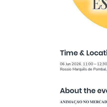
Time & Locat
06 Jun 2026, 11:00 – 12:3
Rossio Marquês de Pombal,
About the ev
𝐀𝐍𝐈𝐌𝐀𝐂̧𝐀̃𝐎 𝐍𝐎 𝐌𝐄𝐑𝐂𝐀𝐃