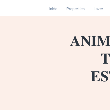
Inicio
Properties
Lazer
𝐀𝐍𝐈𝐌
𝐓
𝐄