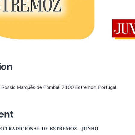
ion
0
 Rossio Marquês de Pombal, 7100 Estremoz, Portugal
ent
𝐎 𝐓𝐑𝐀𝐃𝐈𝐂𝐈𝐎𝐍𝐀𝐋 𝐃𝐄 𝐄𝐒𝐓𝐑𝐄𝐌𝐎𝐙 - 𝐉𝐔𝐍𝐇𝐎