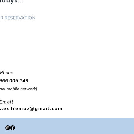
idays...
R RESERVATION
Phone
966 005 143
onal mobile network)
Email
s.estremo
z
@
gmail.
com