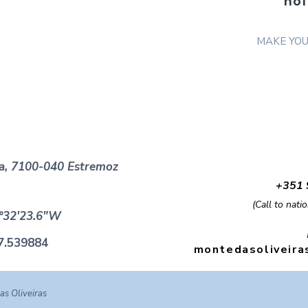
hol
MAKE YOU
ia, 7100-040 Estremoz
+351 
(Call to nati
7°32'23.6"W
-7.539884
montedasoliveira
s Oliveiras