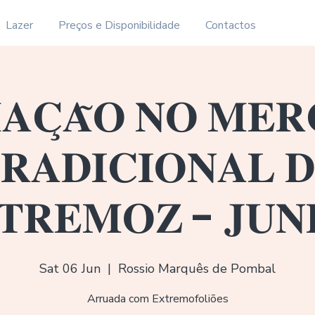
Lazer
Preços e Disponibilidade
Contactos
𝐀𝐂̧𝐀̃𝐎 𝐍𝐎 𝐌𝐄
𝐑𝐀𝐃𝐈𝐂𝐈𝐎𝐍𝐀𝐋 
𝐓𝐑𝐄𝐌𝐎𝐙 - 𝐉𝐔𝐍
Sat 06 Jun
  |  
Rossio Marquês de Pombal
Arruada com Extremofoliões