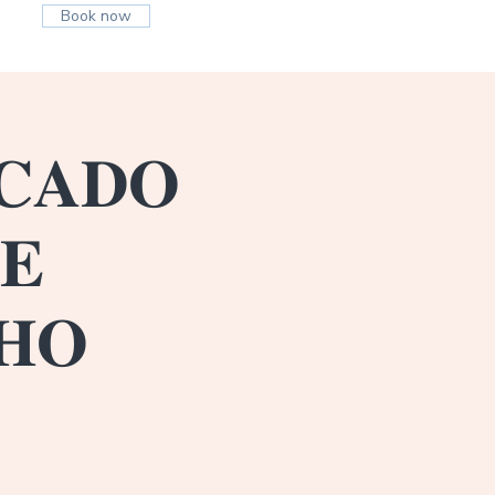
Book now
𝐂𝐀𝐃𝐎
𝐄
𝐇𝐎