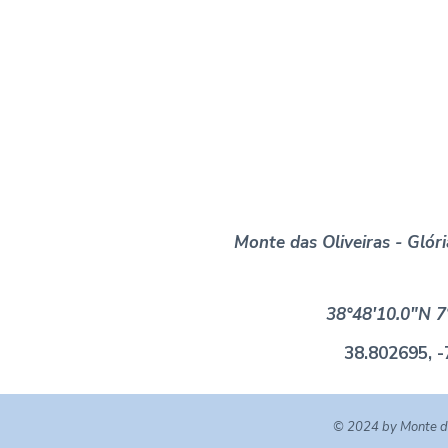
Monte das Oliveiras - Glór
38°48'10.0"N 
38.802695, 
© 2024 by Monte da