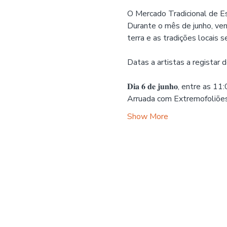
O Mercado Tradicional de Es
Durante o mês de junho, ven
terra e as tradições locais s
Datas a artistas a registar
𝐃𝐢𝐚 𝟔 𝐝𝐞 𝐣𝐮𝐧𝐡𝐨, entre a
Arruada com Extremofoliõe
Show More