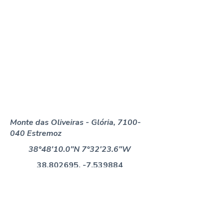
Monte das Oliveiras - Glória,
7100-
040
Estremoz
38°48'10.0"N 7°32'23.6"W
38.802695
, -7.539884
Come and enjoy a
wonderful holidays...
MAKE YOUR RESERVATION