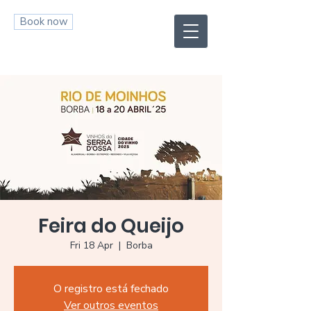
Book now
Feira do Queijo
Fri 18 Apr
  |  
Borba
O registro está fechado
Ver outros eventos