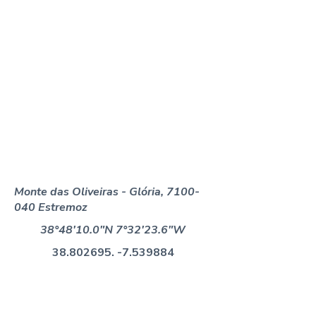
Monte das Oliveiras - Glória,
7100-
040
Estremoz
38°48'10.0"N 7°32'23.6"W
38.802695
, -7.539884
Venha desfrutar de
uma estadia